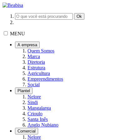
MENU
A empresa
Quem Somos
Marca
Diretoria
Estrutura
Agricultura
Empreendimentos
Social
Plantel
Nelore
Sindi
Mangalarga
Crioulo
Santa Inês
Anglo Nubiano
Comercial
Nelore