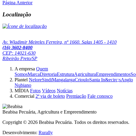
Página Anterior
Localização
Av. Wladimir Meireles Ferreira, nº 1660. Salas 1405 - 1410
(16) 3602-8400
CEP: 14021-630
Ribeirão Preto/SP
A empresa
Quem
Somos
Marca
Diretoria
Estrutura
Agricultura
Empreendimentos
So
Plantel
Nelore
Sindi
Mangalarga
Crioulo
Santa In&ecirc;s
Anglo
Nubiano
MÍDIA
Fotos
Vídeos
Notícias
Comercial
2ª via de boleto
Premiação
Fale conosco
Beabisa Pecuária, Agricultura e Empreendimento
Copyright © 2026 Beabisa Pecuária. Todos os direitos reservados.
Desenvolvimento:
Rurally