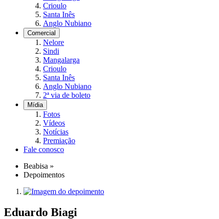
Crioulo
Santa Inês
Anglo Nubiano
Comercial
Nelore
Sindi
Mangalarga
Crioulo
Santa Inês
Anglo Nubiano
2ª via de boleto
Mídia
Fotos
Vídeos
Notícias
Premiação
Fale conosco
Beabisa
»
Depoimentos
Eduardo Biagi