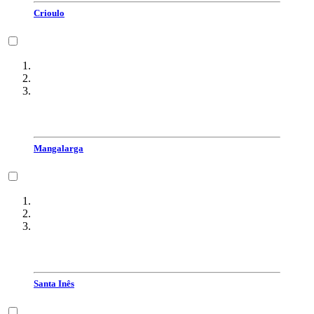
Crioulo
Mangalarga
Santa Inês