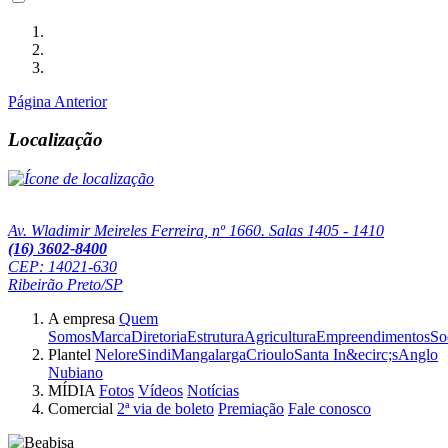
Página Anterior
Localização
Av. Wladimir Meireles Ferreira, nº 1660. Salas 1405 - 1410
(16) 3602-8400
CEP: 14021-630
Ribeirão Preto/SP
A empresa
Quem
Somos
Marca
Diretoria
Estrutura
Agricultura
Empreendimentos
So
Plantel
Nelore
Sindi
Mangalarga
Crioulo
Santa In&ecirc;s
Anglo
Nubiano
MÍDIA
Fotos
Vídeos
Notícias
Comercial
2ª via de boleto
Premiação
Fale conosco