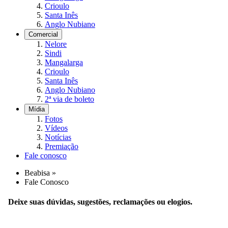
Crioulo
Santa Inês
Anglo Nubiano
Comercial
Nelore
Sindi
Mangalarga
Crioulo
Santa Inês
Anglo Nubiano
2ª via de boleto
Mídia
Fotos
Vídeos
Notícias
Premiação
Fale conosco
Beabisa
»
Fale Conosco
Deixe suas dúvidas, sugestões, reclamações ou elogios.