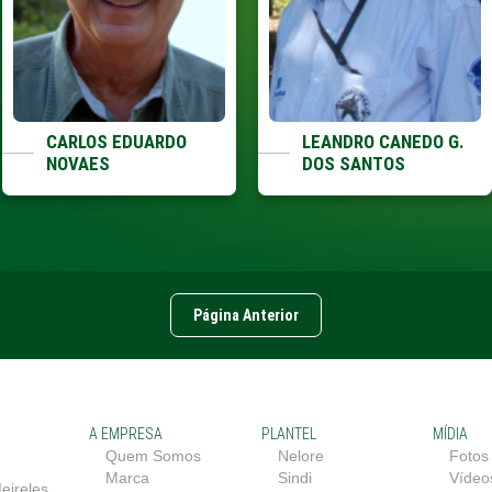
CARLOS EDUARDO
LEANDRO CANEDO G.
NOVAES
DOS SANTOS
Página Anterior
A EMPRESA
PLANTEL
MÍDIA
Quem Somos
Nelore
Fotos
Marca
Sindi
Vídeo
eireles