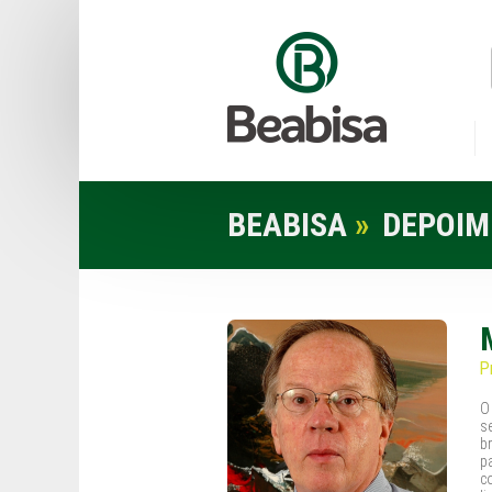
BEABISA
»
DEPOIM
P
O
s
b
p
c