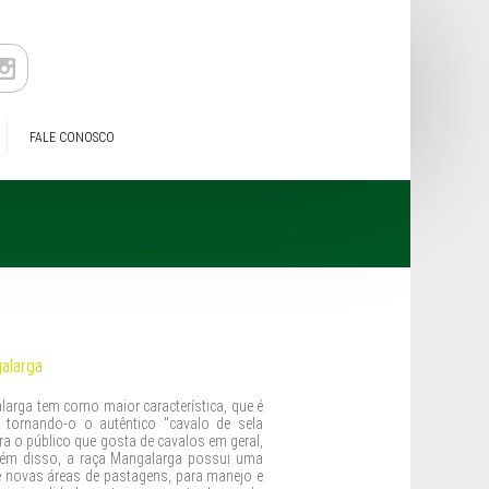
FALE CONOSCO
galarga
arga tem como maior característica, que é
tornando-o o autêntico "cavalo de sela
ara o público que gosta de cavalos em geral,
Além disso, a raça Mangalarga possui uma
e novas áreas de pastagens, para manejo e