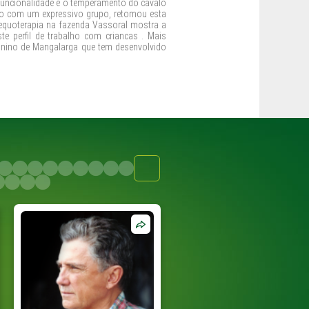
funcionalidade e o temperamento do cavalo
nto com um expressivo grupo, retomou esta
a equoterapia na fazenda Vassoral mostra a
e perfil de trabalho com criancas . Mais
minino de Mangalarga que tem desenvolvido