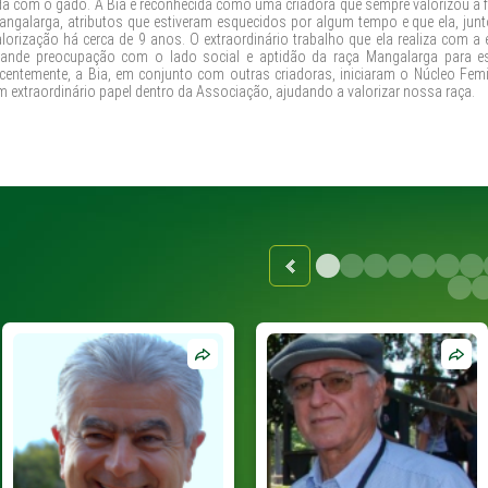
ida com o gado. A Bia é reconhecida como uma criadora que sempre valorizou a 
angalarga, atributos que estiveram esquecidos por algum tempo e que ela, ju
alorização há cerca de 9 anos. O extraordinário trabalho que ela realiza com 
rande preocupação com o lado social e aptidão da raça Mangalarga para est
ecentemente, a Bia, em conjunto com outras criadoras, iniciaram o Núcleo Fe
m extraordinário papel dentro da Associação, ajudando a valorizar nossa raça.