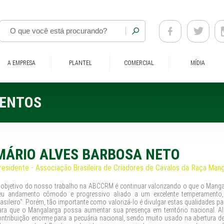
A EMPRESA
PLANTEL
COMERCIAL
MÍDIA
ENTOS
MÁRIO ALVES BARBOSA NETO
residente - Associação Brasileira de Criadores de Cavalos da Raça Man
 objetivo do nosso trabalho na ABCCRM é continuar valorizando o que o Mangal
eu andamento cômodo e progressivo aliado a um excelente temperamento, 
rasileiro". Porém, tão importante como valorizá-lo é divulgar estas qualidades p
ara que o Mangalarga possa aumentar sua presença em território nacional. 
ontribuição enorme para a pecuária nacional, sendo muito usado na abertura d