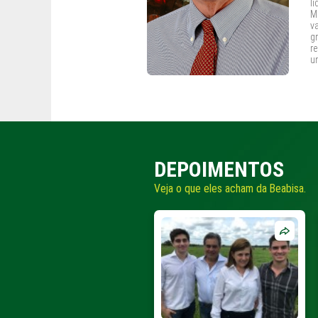
l
M
v
g
r
u
DEPOIMENTOS
Veja o que eles acham da Beabisa.