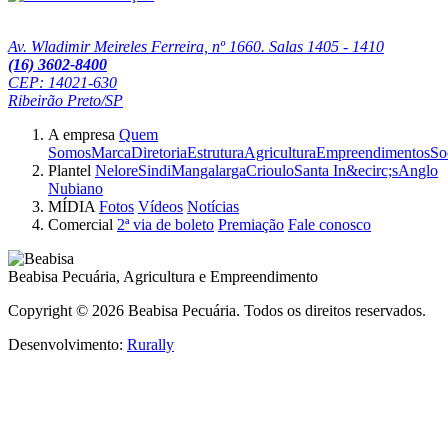
Av. Wladimir Meireles Ferreira, nº 1660. Salas 1405 - 1410
(16) 3602-8400
CEP: 14021-630
Ribeirão Preto/SP
A empresa
Quem
Somos
Marca
Diretoria
Estrutura
Agricultura
Empreendimentos
So
Plantel
Nelore
Sindi
Mangalarga
Crioulo
Santa In&ecirc;s
Anglo
Nubiano
MÍDIA
Fotos
Vídeos
Notícias
Comercial
2ª via de boleto
Premiação
Fale conosco
Beabisa Pecuária, Agricultura e Empreendimento
Copyright © 2026 Beabisa Pecuária. Todos os direitos reservados.
Desenvolvimento:
Rurally