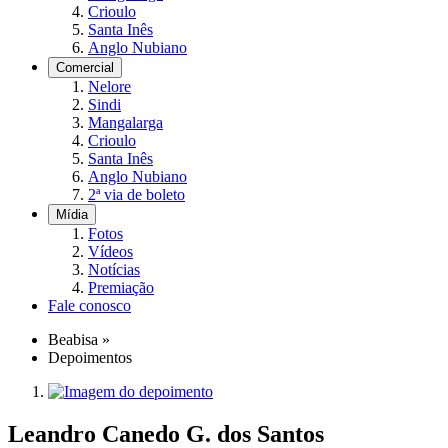
Crioulo
Santa Inês
Anglo Nubiano
Comercial
Nelore
Sindi
Mangalarga
Crioulo
Santa Inês
Anglo Nubiano
2ª via de boleto
Mídia
Fotos
Vídeos
Notícias
Premiação
Fale conosco
Beabisa
»
Depoimentos
Leandro Canedo G. dos Santos