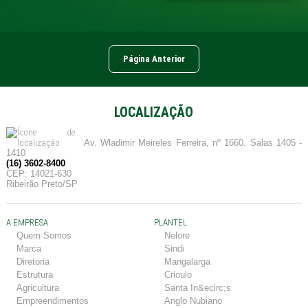
Página Anterior
LOCALIZAÇÃO
Av. Wladimir Meireles Ferreira, nº 1660. Salas 1405 -
1410
(16) 3602-8400
CEP: 14021-630
Ribeirão Preto/SP
A EMPRESA
PLANTEL
Quem Somos
Nelore
Marca
Sindi
Diretoria
Mangalarga
Estrutura
Crioulo
Agricultura
Santa In&ecirc;s
Empreendimentos
Anglo Nubiano