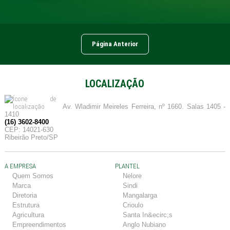
Página Anterior
LOCALIZAÇÃO
Av. Wladimir Meireles Ferreira, nº 1660. Salas 1405 -
1410
(16) 3602-8400
CEP: 14021-630
Ribeirão Preto/SP
A EMPRESA
PLANTEL
Quem Somos
Nelore
Marca
Sindi
Diretoria
Mangalarga
Estrutura
Crioulo
Agricultura
Santa In&ecirc;s
Empreendimentos
Anglo Nubiano