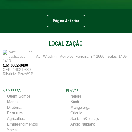
Página Anterior
LOCALIZAÇÃO
Av. Wladimir Meireles Ferreira, nº 1660. Salas 1405 -
1410
(16) 3602-8400
CEP: 14021-630
Ribeirão Preto/SP
A EMPRESA
PLANTEL
Quem Somos
Nelore
Marca
Sindi
Diretoria
Mangalarga
Estrutura
Crioulo
Agricultura
Santa In&ecirc;s
Empreendimentos
Anglo Nubiano
Social