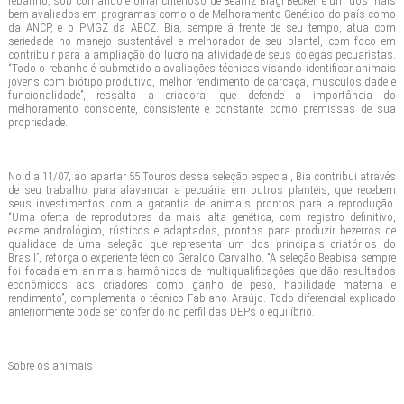
rebanho, sob comando e olhar criterioso de Beatriz Biagi Becker, é um dos mais
bem avaliados em programas como o de Melhoramento Genético do país como
da ANCP, e o PMGZ da ABCZ. Bia, sempre à frente de seu tempo, atua com
seriedade no manejo sustentável e melhorador de seu plantel, com foco em
contribuir para a ampliação do lucro na atividade de seus colegas pecuaristas.
“Todo o rebanho é submetido a avaliações técnicas visando identificar animais
jovens com biótipo produtivo, melhor rendimento de carcaça, musculosidade e
funcionalidade”, ressalta a criadora, que defende a importância do
melhoramento consciente, consistente e constante como premissas de sua
propriedade.
No dia 11/07, ao apartar 55 Touros dessa seleção especial, Bia contribui através
de seu trabalho para alavancar a pecuária em outros plantéis, que recebem
seus investimentos com a garantia de animais prontos para a reprodução.
“Uma oferta de reprodutores da mais alta genética, com registro definitivo,
exame andrológico, rústicos e adaptados, prontos para produzir bezerros de
qualidade de uma seleção que representa um dos principais criatórios do
Brasil”, reforça o experiente técnico Geraldo Carvalho. “A seleção Beabisa sempre
foi focada em animais harmônicos de multiqualificações que dão resultados
econômicos aos criadores como ganho de peso, habilidade materna e
rendimento”, complementa o técnico Fabiano Araújo. Todo diferencial explicado
anteriormente pode ser conferido no perfil das DEPs o equilíbrio.
Sobre os animais