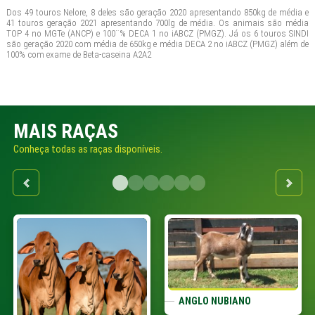
Dos 49 touros Nelore, 8 deles são geração 2020 apresentando 850kg de média e
41 touros geração 2021 apresentando 700lg de média. Os animais são média
TOP 4 no MGTe (ANCP) e 100¨% DECA 1 no iABCZ (PMGZ). Já os 6 touros SINDI
são geração 2020 com média de 650kg e média DECA 2 no iABCZ (PMGZ) além de
100% com exame de Beta-caseina A2A2
MAIS RAÇAS
Conheça todas as raças disponíveis.
ANGLO NUBIANO