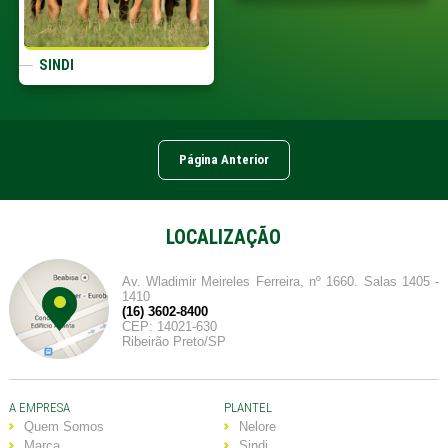
SINDI
Página Anterior
LOCALIZAÇÃO
Av. Wladimir Meireles Ferreira, nº 1660. Salas 1405 -
1410
(16) 3602-8400
CEP: 14021-630
Ribeirão Preto/SP
A EMPRESA
PLANTEL
Quem Somos
Nelore
Marca
Sindi