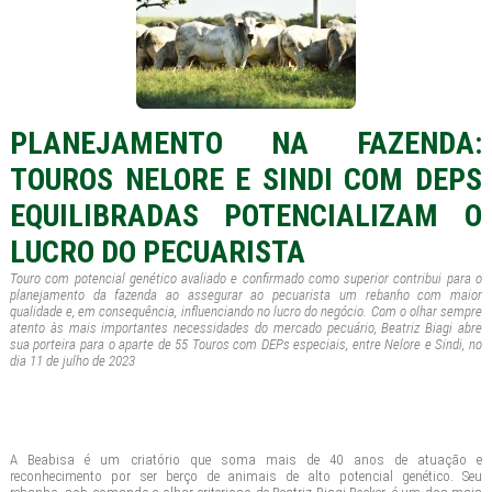
PLANEJAMENTO NA FAZENDA:
TOUROS NELORE E SINDI COM DEPS
EQUILIBRADAS POTENCIALIZAM O
LUCRO DO PECUARISTA
Touro com potencial genético avaliado e confirmado como superior contribui para o
planejamento da fazenda ao assegurar ao pecuarista um rebanho com maior
qualidade e, em consequência, influenciando no lucro do negócio. Com o olhar sempre
atento às mais importantes necessidades do mercado pecuário, Beatriz Biagi abre
sua porteira para o aparte de 55 Touros com DEPs especiais, entre Nelore e Sindi, no
dia 11 de julho de 2023
A Beabisa é um criatório que soma mais de 40 anos de atuação e
reconhecimento por ser berço de animais de alto potencial genético. Seu