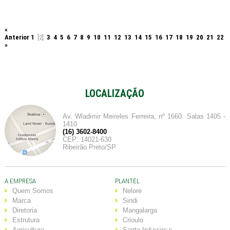
«
Anterior
1
[2]
3
4
5
6
7
8
9
10
11
12
13
14
15
16
17
18
19
20
21
22
»
LOCALIZAÇÃO
Av. Wladimir Meireles Ferreira, nº 1660. Salas 1405 -
1410
(16) 3602-8400
CEP: 14021-630
Ribeirão Preto/SP
A EMPRESA
PLANTEL
Quem Somos
Nelore
Marca
Sindi
Diretoria
Mangalarga
Estrutura
Crioulo
Agricultura
Santa In&ecirc;s