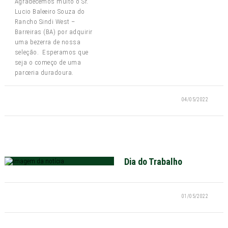
Agradecemos muito o Sr.
Lucio Baleeiro Souza do
Rancho Sindi West –
Barreiras (BA) por adquirir
uma bezerra de nossa
seleção. Esperamos que
seja o começo de uma
parceria duradoura.
04/05/2022
Dia do Trabalho
01/05/2022