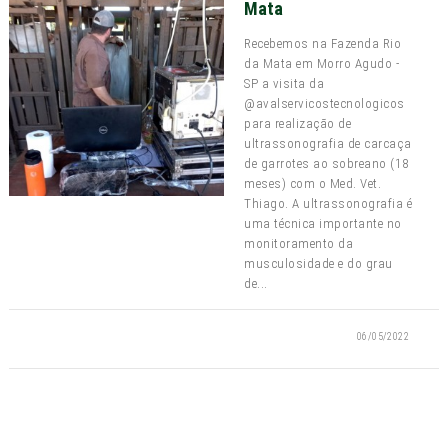
Mata
Recebemos na Fazenda Rio
da Mata em Morro Agudo -
SP a visita da
@avalservicostecnologicos
para realização de
ultrassonografia de carcaça
de garrotes ao sobreano (18
meses) com o Med. Vet.
Thiago. A ultrassonografia é
uma técnica importante no
monitoramento da
musculosidade e do grau
de...
06/05/2022