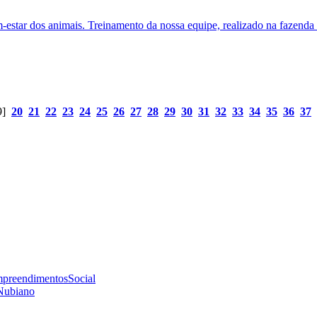
-estar dos animais. Treinamento da nossa equipe, realizado na fazen
9]
20
21
22
23
24
25
26
27
28
29
30
31
32
33
34
35
36
37
preendimentos
Social
Nubiano