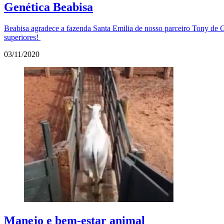
Genética Beabisa
Beabisa agradece a fazenda Santa Emilia de nosso parceiro Tony de 
superiores!
03/11/2020
Manejo e bem-estar animal