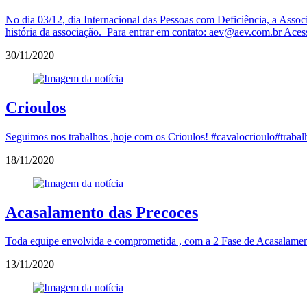
No dia 03/12, dia Internacional das Pessoas com Deficiência, a Assoc
história da associação. Para entrar em contato: aev@aev.com.br Acess
30/11/2020
Crioulos
Seguimos nos trabalhos ,hoje com os Crioulos! #cavalocrioulo#tra
18/11/2020
Acasalamento das Precoces
Toda equipe envolvida e comprometida , com a 2 Fase de Acasalamen
13/11/2020