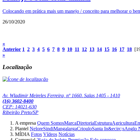
Colocando em prática mais um manejo / conceito para melhorar o bem
26/10/2020
«
Anterior
1
2
3
4
5
6
7
8
9
10
11
12
13
14
15
16
17
18
[1
»
Localização
Av. Wladimir Meireles Ferreira, nº 1660. Salas 1405 - 1410
(16) 3602-8400
CEP: 14021-630
Ribeirão Preto/SP
A empresa
Quem Somos
Marca
Diretoria
Estrutura
Agricultura
Em
Plantel
Nelore
Sindi
Mangalarga
Crioulo
Santa In&ecirc;s
Anglo 
MÍDIA
Fotos
Vídeos
Notícias
Comercial
2ª via de boleto
Premiação
Fale conosco