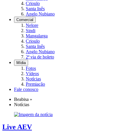
Crioulo
Santa Inês
Anglo Nubiano
Comercial
Nelore
Sindi
Mangalarga
Crioulo
Santa Inês
Anglo Nubiano
2ª via de boleto
Mídia
Fotos
Vídeos
Notícias
Premiação
Fale conosco
Beabisa
»
Notícias
Live AEV