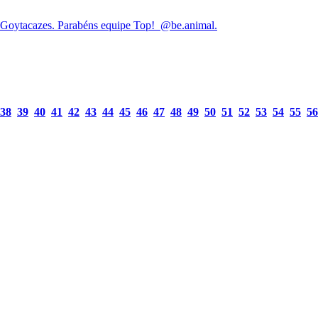
da Goytacazes. Parabéns equipe Top! @be.animal.
38
39
40
41
42
43
44
45
46
47
48
49
50
51
52
53
54
55
56