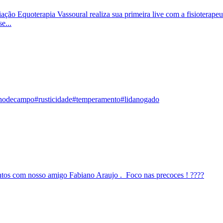
iação Equoterapia Vassoural realiza sua primeira live com a fisioterape
e...
balhodecampo#rusticidade#temperamento#lidanogado
tos com nosso amigo Fabiano Araujo . Foco nas precoces ! ????