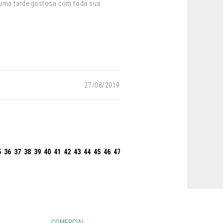
r uma tarde gostosa com toda sua
27/08/2019
5
36
37
38
39
40
41
42
43
44
45
46
47
48
49
50
51
52
53
54
55
56
57
COMERCIAL