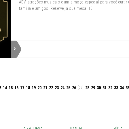
AEV, atrações musicais e um almoço especial para você curti
família e amigos. Reserve já sua mesa: 16...
3
14
15
16
17
18
19
20
21
22
23
24
25
26
[27]
28
29
30
31
32
33
34
3
A EMPRESA
PLANTEL
MÍDIA