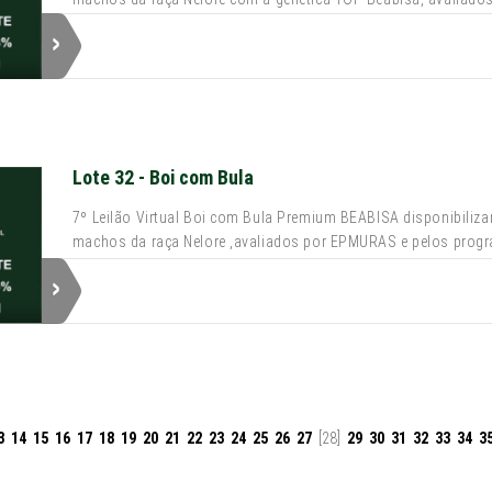
Lote 32 - Boi com Bula
7º Leilão Virtual Boi com Bula Premium BEABISA disponibiliza
machos da raça Nelore ,avaliados por EPMURAS e pelos prog
3
14
15
16
17
18
19
20
21
22
23
24
25
26
27
[28]
29
30
31
32
33
34
3