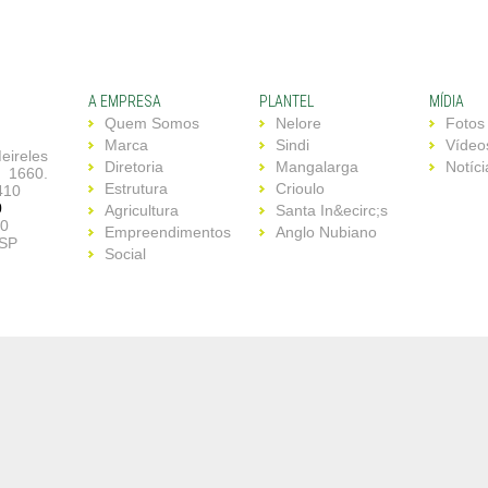
A EMPRESA
PLANTEL
MÍDIA
Quem Somos
Nelore
Fotos
Marca
Sindi
Vídeo
eireles
Diretoria
Mangalarga
Notíci
 1660.
Estrutura
Crioulo
410
0
Agricultura
Santa In&ecirc;s
30
Empreendimentos
Anglo Nubiano
/SP
Social