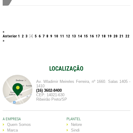
«
Anterior
1
2
3
[4]
5
6
7
8
9
10
11
12
13
14
15
16
17
18
19
20
21
22
»
LOCALIZAÇÃO
Av. Wladimir Meireles Ferreira, nº 1660. Salas 1405 -
1410
(16) 3602-8400
CEP: 14021-630
Ribeirão Preto/SP
A EMPRESA
PLANTEL
Quem Somos
Nelore
Marca
Sindi