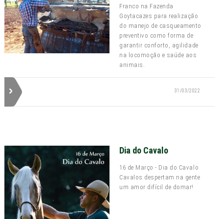
Franco na Fazenda
Goytacazes para realização
do manejo de casqueamento
preventivo como forma de
garantir conforto, agilidade
na locomoção e saúde aos
animais.
31/03/2022
Dia do Cavalo
16 de Março - Dia do Cavalo
Cavalos despertam na gente
um amor difícil de domar!