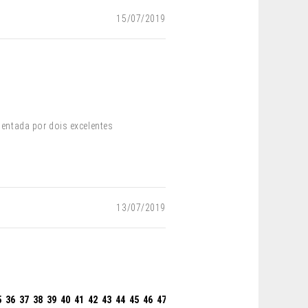
15/07/2019
ntada por dois excelentes
13/07/2019
5
36
37
38
39
40
41
42
43
44
45
46
47
48
49
50
51
52
53
54
55
56
57