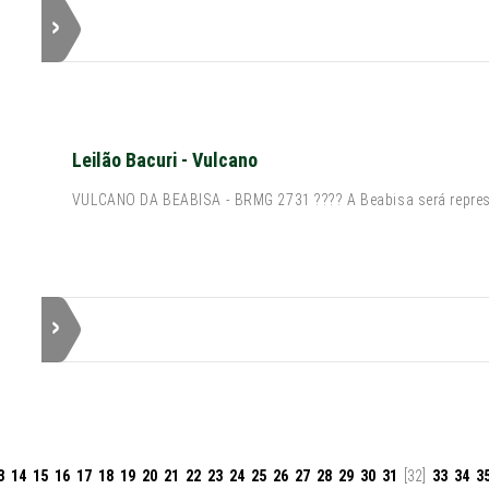
Leilão Bacuri - Vulcano
VULCANO DA BEABISA - BRMG 2731 ???? A Beabisa será represe
3
14
15
16
17
18
19
20
21
22
23
24
25
26
27
28
29
30
31
[32]
33
34
3