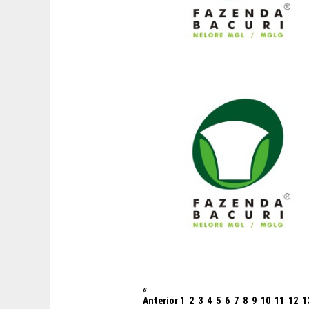
«
Anterior
1
2
3
4
5
6
7
8
9
10
11
12
1