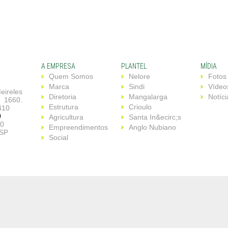
A EMPRESA
PLANTEL
MÍDIA
Quem Somos
Nelore
Fotos
Marca
Sindi
Vídeo
eireles
Diretoria
Mangalarga
Notíci
 1660.
Estrutura
Crioulo
410
0
Agricultura
Santa In&ecirc;s
30
Empreendimentos
Anglo Nubiano
/SP
Social