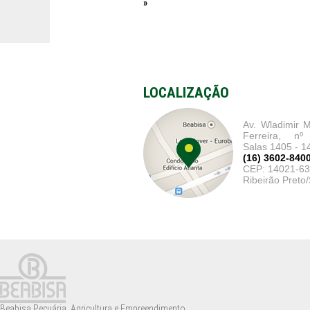
»
LOCALIZAÇÃO
Av. Wladimir M
Ferreira, nº
Salas 1405 - 1
(16) 3602-840
CEP: 14021-6
Ribeirão Preto
Beabisa Pecuária, Agricultura e Empreendimento