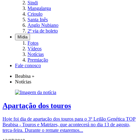
Sindi
Mangalarga
Crioulo
Santa Inês
Anglo Nubiano
2ª via de boleto
Mídia
Fotos
Vídeos
Notícias
Premiação
Fale conosco
Beabisa
»
Notícias
Apartação dos touros
Hoje foi dia de apartação dos touros para o 3º Leilão Genética TOP
Beabisa - Touros e Matrizes, que acontecerá no dia 13 de agosto,
terça-feira. Durante o remate estaremos...