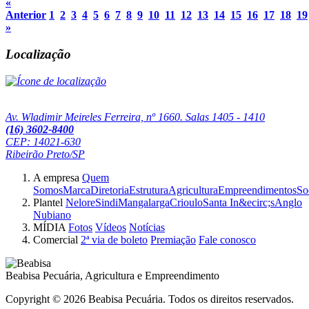
«
Anterior
1
2
3
4
5
6
7
8
9
10
11
12
13
14
15
16
17
18
19
»
Localização
Av. Wladimir Meireles Ferreira, nº 1660. Salas 1405 - 1410
(16) 3602-8400
CEP: 14021-630
Ribeirão Preto/SP
A empresa
Quem
Somos
Marca
Diretoria
Estrutura
Agricultura
Empreendimentos
So
Plantel
Nelore
Sindi
Mangalarga
Crioulo
Santa In&ecirc;s
Anglo
Nubiano
MÍDIA
Fotos
Vídeos
Notícias
Comercial
2ª via de boleto
Premiação
Fale conosco
Beabisa Pecuária, Agricultura e Empreendimento
Copyright © 2026 Beabisa Pecuária. Todos os direitos reservados.