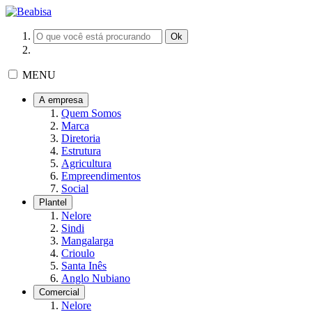
MENU
A empresa
Quem Somos
Marca
Diretoria
Estrutura
Agricultura
Empreendimentos
Social
Plantel
Nelore
Sindi
Mangalarga
Crioulo
Santa Inês
Anglo Nubiano
Comercial
Nelore