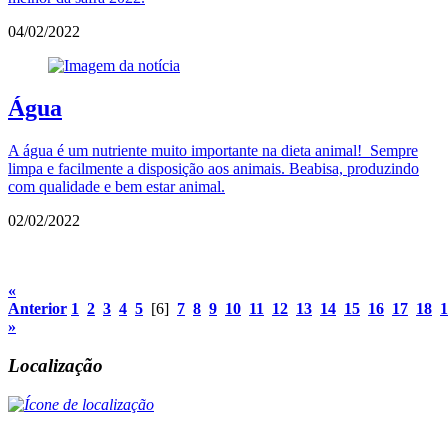
04/02/2022
Água
A água é um nutriente muito importante na dieta animal! Sempre
limpa e facilmente a disposição aos animais. Beabisa, produzindo
com qualidade e bem estar animal.
02/02/2022
«
Anterior
1
2
3
4
5
[6]
7
8
9
10
11
12
13
14
15
16
17
18
1
»
Localização