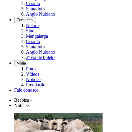
Crioulo
Santa Inês
Anglo Nubiano
Comercial
Nelore
Sindi
Mangalarga
Crioulo
Santa Inês
Anglo Nubiano
2ª via de boleto
Mídia
Fotos
Vídeos
Notícias
Premiação
Fale conosco
Beabisa
»
Notícias