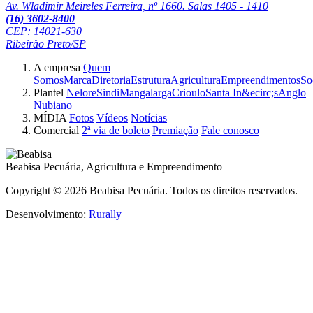
Av. Wladimir Meireles Ferreira, nº 1660. Salas 1405 - 1410
(16) 3602-8400
CEP: 14021-630
Ribeirão Preto/SP
A empresa
Quem
Somos
Marca
Diretoria
Estrutura
Agricultura
Empreendimentos
So
Plantel
Nelore
Sindi
Mangalarga
Crioulo
Santa In&ecirc;s
Anglo
Nubiano
MÍDIA
Fotos
Vídeos
Notícias
Comercial
2ª via de boleto
Premiação
Fale conosco
Beabisa Pecuária, Agricultura e Empreendimento
Copyright © 2026 Beabisa Pecuária. Todos os direitos reservados.
Desenvolvimento:
Rurally