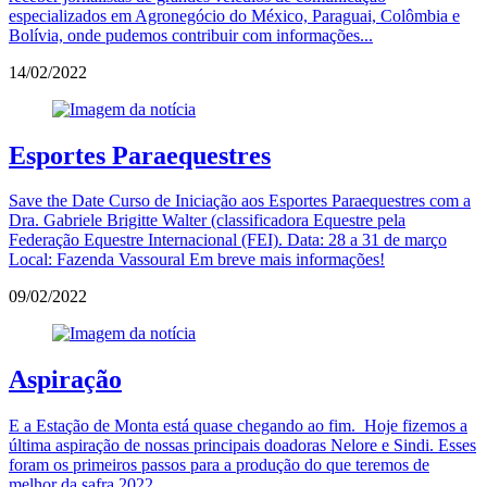
especializados em Agronegócio do México, Paraguai, Colômbia e
Bolívia, onde pudemos contribuir com informações...
14/02/2022
Esportes Paraequestres
Save the Date Curso de Iniciação aos Esportes Paraequestres com a
Dra. Gabriele Brigitte Walter (classificadora Equestre pela
Federação Equestre Internacional (FEI). Data: 28 a 31 de março
Local: Fazenda Vassoural Em breve mais informações!
09/02/2022
Aspiração
E a Estação de Monta está quase chegando ao fim. Hoje fizemos a
última aspiração de nossas principais doadoras Nelore e Sindi. Esses
foram os primeiros passos para a produção do que teremos de
melhor da safra 2022.