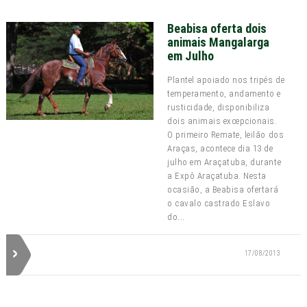
Beabisa oferta dois
animais Mangalarga
em Julho
Plantel apoiado nos tripés de
temperamento, andamento e
rusticidade, disponibiliza
dois animais excepcionais.
O primeiro Remate, leilão dos
Araças, acontece dia 13 de
julho em Araçatuba, durante
a Expô Araçatuba. Nesta
ocasião, a Beabisa ofertará
o cavalo castrado Eslavo
do...
17/08/2013