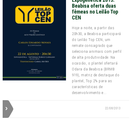
Beabisa oferta duas
fêmeas no Leilão Top
CEN
Hoje a noite, a partir das
20h30, a Beabisa participará
do Leilão Top CEN, um
remate consagrado que
seleciona animais com perfil
de alta produtividade. Na
ocasião, o plantel ofertará
Odara da Beabisa (BRMB
919), matriz de destaque do
plantel, Top 2% para as
características de
desenvolvimento e...
22/08/2013