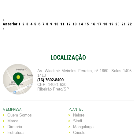
«
Anterior
1
2
3
4
5
6
7
8
9
10
11
12
13
14
15
16
17
18
19
20
21
22
2
»
LOCALIZAÇÃO
Av. Wladimir Meireles Ferreira, nº 1660. Salas 1405 -
1410
(16) 3602-8400
CEP: 14021-630
Ribeirão Preto/SP
A EMPRESA
PLANTEL
Quem Somos
Nelore
Marca
Sindi
Diretoria
Mangalarga
Estrutura
Crioulo