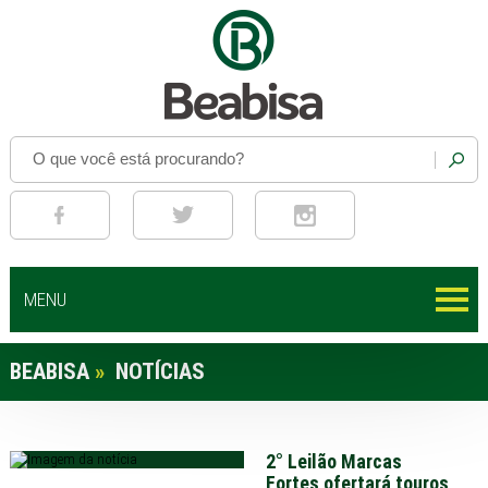
MENU
BEABISA
»
NOTÍCIAS
2° Leilão Marcas
Fortes ofertará touros