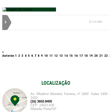
31/12/1969
«
Anterior
1
2
3
4
5
6
7
8
9
10
11
12
13
14
15
16
17
18
19
20
21
22
2
»
LOCALIZAÇÃO
Av. Wladimir Meireles Ferreira, nº 1660. Salas 1405 -
1410
(16) 3602-8400
CEP: 14021-630
Ribeirão Preto/SP